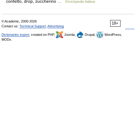
confetto, drop, zuccherino …
Enciclopedia Italiana
© Academic, 2000-2026
18+
Contact us:
Technical Support
,
Advertising
Dictionaries export
, created on PHP,
Joomla,
Drupal,
WordPress,
MODx.