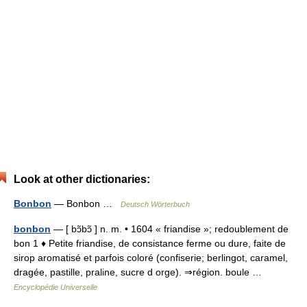
Look at other dictionaries:
Bonbon
— Bonbon …
Deutsch Wörterbuch
bonbon
— [ bɔ̃bɔ̃ ] n. m. • 1604 « friandise »; redoublement de
bon 1 ♦ Petite friandise, de consistance ferme ou dure, faite de
sirop aromatisé et parfois coloré (confiserie; berlingot, caramel,
dragée, pastille, praline, sucre d orge). ⇒région. boule …
Encyclopédie Universelle