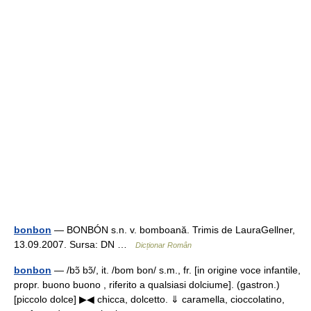
bonbon
— BONBÓN s.n. v. bomboană. Trimis de LauraGellner,
13.09.2007. Sursa: DN …
Dicționar Român
bonbon
— /bɔ̃ bɔ̃/, it. /bom bon/ s.m., fr. [in origine voce infantile,
propr. buono buono , riferito a qualsiasi dolciume]. (gastron.)
[piccolo dolce] ▶◀ chicca, dolcetto. ⇓ caramella, cioccolatino,